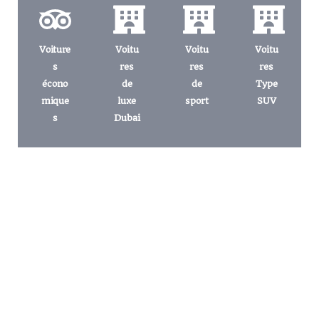
Voiture
Voitu
Voitu
Voitu
s
res
res
res
écono
de
de
Type
mique
luxe
sport
SUV
s
Dubai
Découvrez les meilleures offres de
location de voitures aux Émirats
arabes unis avec Rentop