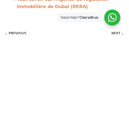
immobilière de Dubaï (RERA)
Need Help?
Chat with us
PREVIOUS
NEXT
Yango Alternative à Talabat Deliveroo Livraison Dubai
Le guide pour envoyer vos colis aux Emirats Arabes efficacement
Explorez le site pour les Français à Dubai et