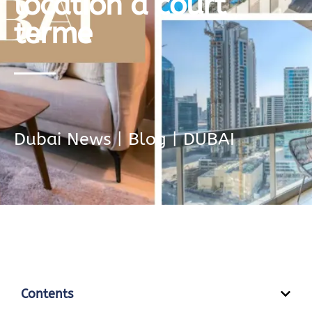
location à court
terme
Dubai News
|
Blog
|
DUBAI
Contents