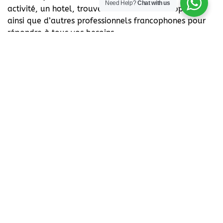
Need Help?
Chat with us
activité, un hotel, trouver un médecin francophone,
ainsi que d’autres professionnels francophones pour
répondre à tous vos besoins.
S'inscrire à notre newsletter
S'abonner
TOP SERVICES
Expatriation Dubai
Vivre à Dubai
Lycées à Dubai
Medecins à Dubai