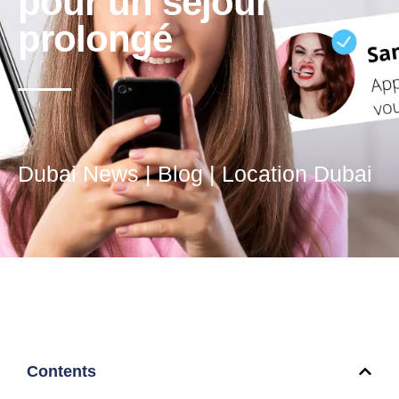
pour un séjour
prolongé
Dubai News
|
Blog
|
Location Dubai
Contents