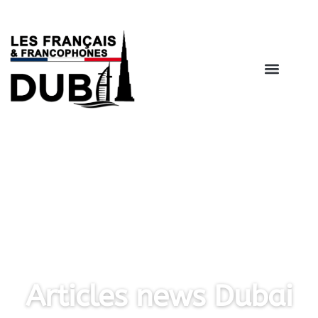
Catégorie : Santé
Dubaï
Articles news Dubai