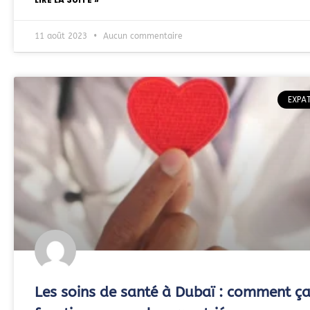
11 août 2023
Aucun commentaire
EXPA
Les soins de santé à Dubaï : comment ç