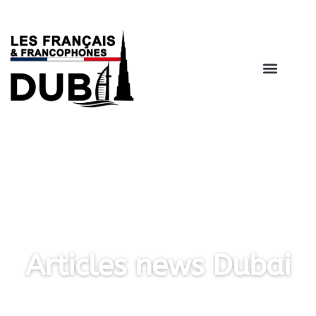
Catégorie : COACHS
Articles news Dubai
LES FRANÇAIS À DUBAI EXPAT,